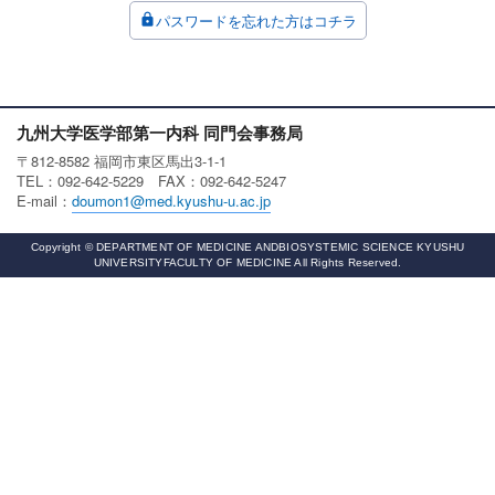
パスワードを忘れた方はコチラ
lock
九州大学医学部第一内科 同門会事務局
〒812-8582 福岡市東区馬出3-1-1
TEL：092-642-5229 FAX：092-642-5247
E-mail：
doumon1@med.kyushu-u.ac.jp
Copyright © DEPARTMENT OF MEDICINE ANDBIOSYSTEMIC SCIENCE KYUSHU
UNIVERSITYFACULTY OF MEDICINE All Rights Reserved.